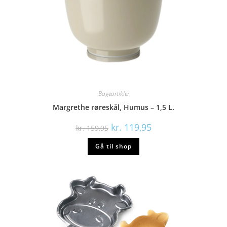
Bageartikler
Margrethe røreskål, Humus – 1,5 L.
Den
Den
kr.
119,95
kr.
159,95
oprindelige
aktuelle
pris
pris
Gå til shop
var:
er:
kr. 159,95.
kr. 119,95.