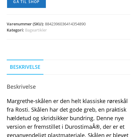
GÅ TIL SHOP
Varenummer (SKU):
8842396036414354890
Kategori:
Bageartikler
BESKRIVELSE
Beskrivelse
Margrethe-skålen er den helt klassiske røreskål
fra Rosti. Skålen har det gode greb, en praktisk
hældetud og skridsikker bundring. Denne nye
version er fremstillet i DurostimaÂ®, der er et
genanvendeligt plastmateriale. Skålen er blevet