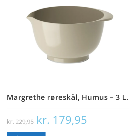
Margrethe røreskål, Humus – 3 L.
kr.
179,95
Den
Den
kr.
229,95
oprindelige
aktuelle
pris
pris
var:
er:
kr. 229,95.
kr. 179,95.