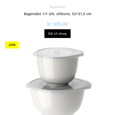
Bageartikler
Bagemåte 1/1 GN, silikone, 52×31,5 cm
kr.
695,00
Gå til shop
-24%