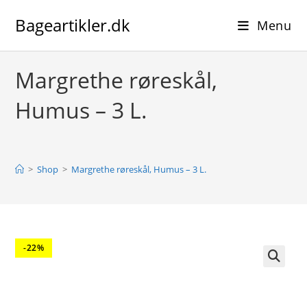
Skip
Bageartikler.dk
to
Menu
content
Margrethe røreskål,
Humus – 3 L.
>
Shop
>
Margrethe røreskål, Humus – 3 L.
-22%
🔍