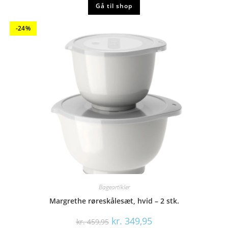
Gå til shop
-24%
Bageartikler
Margrethe røreskålesæt, hvid – 2 stk.
Den
Den
kr.
349,95
kr.
459,95
oprindelige
aktuelle