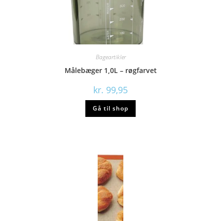
Bageartikler
Målebæger 1,0L – røgfarvet
kr.
99,95
Gå til shop