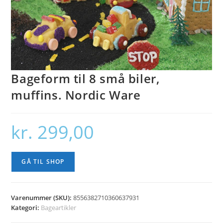
Bageform til 8 små biler,
muffins. Nordic Ware
kr.
299,00
GÅ TIL SHOP
Varenummer (SKU):
8556382710360637931
Kategori:
Bageartikler