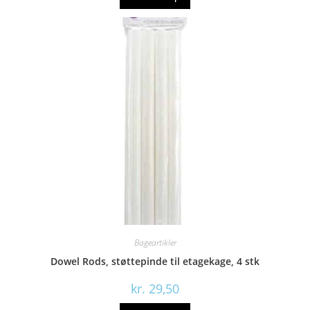
kr. 79,95.
kr. 16,00.
Bageartikler
Dowel Rods, støttepinde til etagekage, 4 stk
kr.
29,50