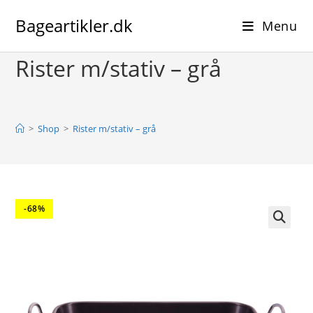
Skip
Bageartikler.dk
to
Menu
content
Rister m/stativ – grå
>
Shop
>
Rister m/stativ – grå
-68%
🔍