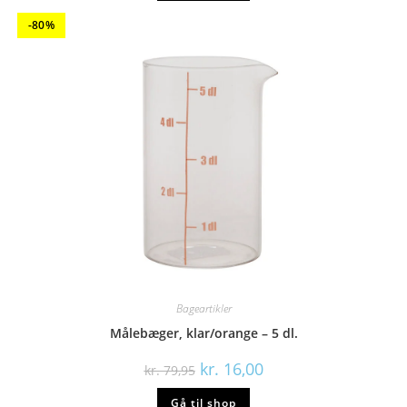
-80%
Bageartikler
Målebæger, klar/orange – 5 dl.
Den
Den
kr.
16,00
kr.
79,95
oprindelige
aktuelle
pris
pris
Gå til shop
var:
er: