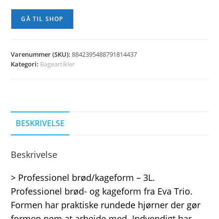
GÅ TIL SHOP
Varenummer (SKU):
8842395488791814437
Kategori:
Bageartikler
BESKRIVELSE
Beskrivelse
> Professionel brød/kageform – 3L.
Professionel brød- og kageform fra Eva Trio.
Formen har praktiske rundede hjørner der gør
formen nem at arbejde med. Indvendigt har