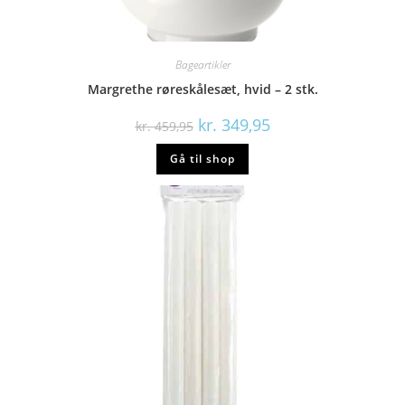
Bageartikler
Margrethe røreskålesæt, hvid – 2 stk.
Den
Den
kr.
349,95
kr.
459,95
oprindelige
aktuelle
pris
pris
Gå til shop
var:
er:
kr. 459,95.
kr. 349,95.