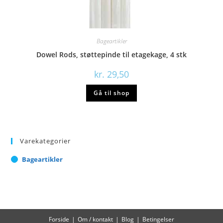
Bageartikler
Dowel Rods, støttepinde til etagekage, 4 stk
kr.
29,50
Gå til shop
Varekategorier
Bageartikler
Forside
Om / kontakt
Blog
Betingelser