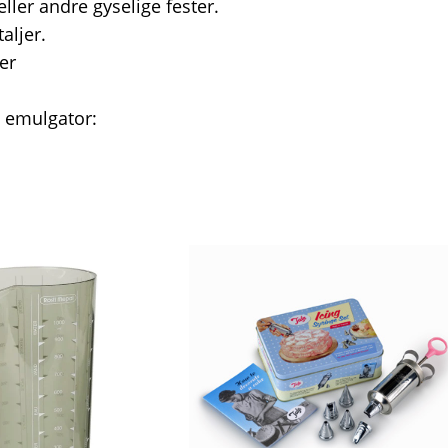
ller andre gyselige fester.
aljer.
er
, emulgator: