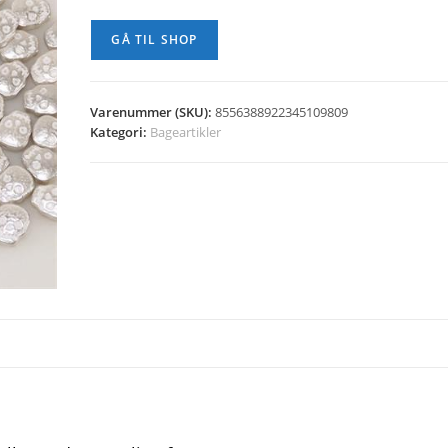
GÅ TIL SHOP
Varenummer (SKU):
8556388922345109809
Kategori:
Bageartikler