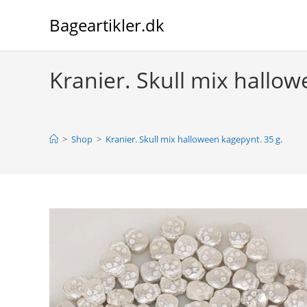
Skip
Bageartikler.dk
to
content
Kranier. Skull mix hallow
>
Shop
>
Kranier. Skull mix halloween kagepynt. 35 g.