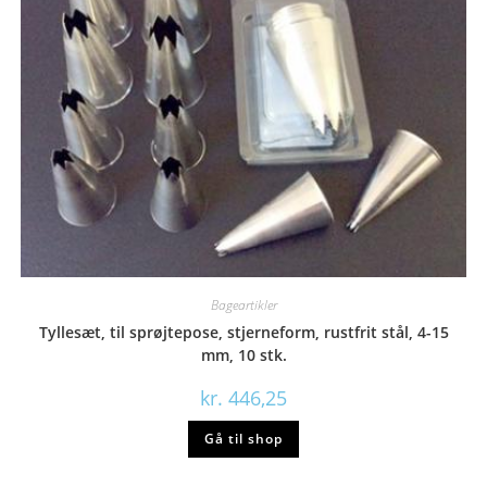
Bageartikler
Tyllesæt, til sprøjtepose, stjerneform, rustfrit stål, 4-15
mm, 10 stk.
kr.
446,25
Gå til shop