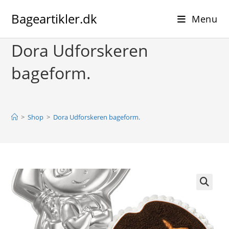
Skip
Bageartikler.dk
to
Menu
content
Dora Udforskeren
bageform.
>
Shop
>
Dora Udforskeren bageform.
🔍