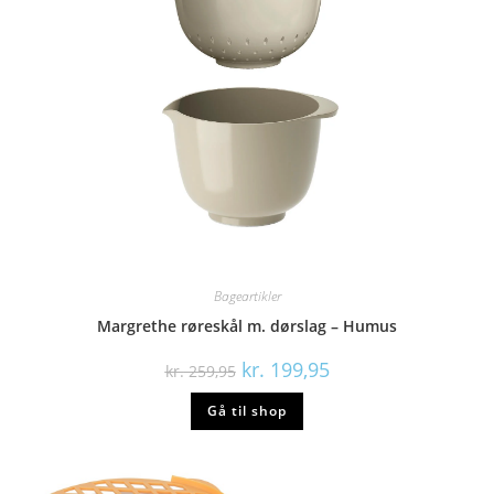
Bageartikler
Margrethe røreskål m. dørslag – Humus
Den
Den
kr.
199,95
kr.
259,95
oprindelige
aktuelle
pris
pris
Gå til shop
var:
er:
kr. 259,95.
kr. 199,95.