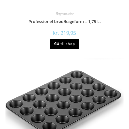
Bageartikler
Professionel brød/kageform – 1,75 L.
kr.
219,95
Gå til shop