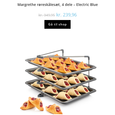
Margrethe røreskålesæt, 4 dele – Electric Blue
Den
Den
kr.
239,96
kr.
349,95
oprindelige
aktuelle
pris
pris
Gå til shop
var:
er:
kr. 349,95.
kr. 239,96.