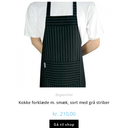
Bageartikler
Kokke forklæde m. smæk, sort med grå striber
kr.
210,00
Gå til shop