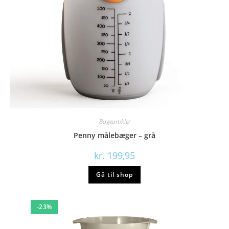
Bageartikler
Penny målebæger – grå
kr.
199,95
Gå til shop
-23%