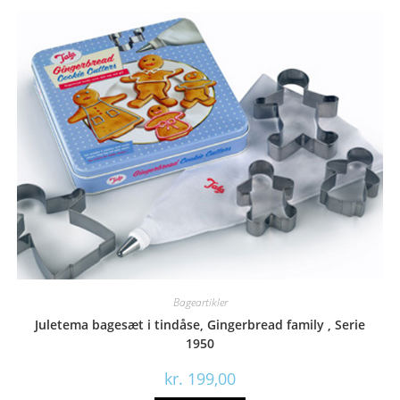
Bageartikler
Juletema bagesæt i tindåse, Gingerbread family , Serie
1950
kr.
199,00