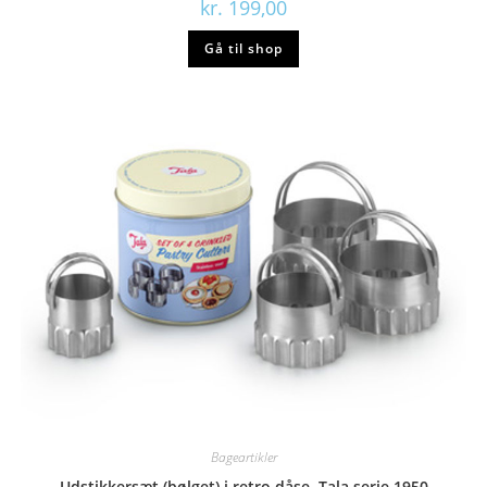
kr.
199,00
Gå til shop
Bageartikler
Udstikkersæt (bølget) i retro dåse, Tala serie 1950