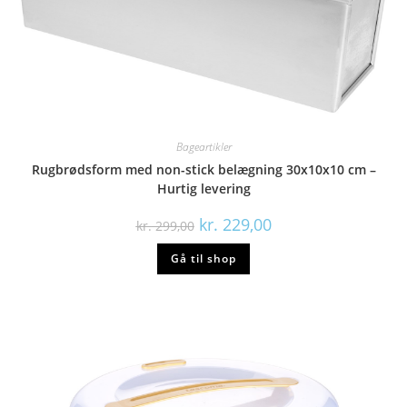
Bageartikler
Rugbrødsform med non-stick belægning 30x10x10 cm –
Hurtig levering
Den
Den
kr.
229,00
kr.
299,00
oprindelige
aktuelle
pris
pris
Gå til shop
var:
er:
kr. 299,00.
kr. 229,00.